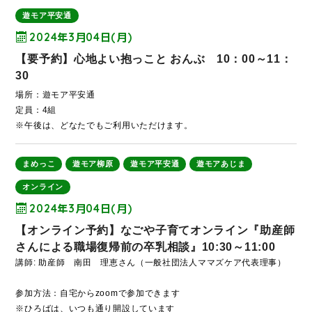
遊モア平安通
2024年3月04日(月)
【要予約】心地よい抱っこと おんぶ 10：00～11：
30
場所：遊モア平安通
定員：4組
※午後は、どなたでもご利用いただけます。
まめっこ
遊モア柳原
遊モア平安通
遊モアあじま
オンライン
2024年3月04日(月)
【オンライン予約】なごや子育てオンライン『助産師
さんによる職場復帰前の卒乳相談』10:30～11:00
講師: 助産師 南田 理恵さん（一般社団法人ママズケア代表理事）
参加方法：自宅からzoomで参加できます
※ひろばは、いつも通り開設しています