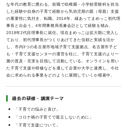
な年代の教育に携わる。前職で幼稚園・小学校受験科を担当
した経験や自身の子育て経験から乳幼児期の親（母親）支援
の重要性に気付き、転職。2014年、縁あってまめっこ初代理
事長と出会う。4年間事務局長兼会計として経験を積み、
2018年2代目理事長に就任。現在まめっこは拡大期に突入し
ており、初代理事長がつくりあげてきた信頼と実績を活か
し、市内3つの名古屋市地域子育て支援拠点、名古屋市子ど
も・子育て支援センターの運営を柱に、子育て支援のより一
層の普及・充実を目指して活動している。オンラインを用い
た子育て支援や研修などを通して企業や大学と連携し、今社
会に求められる事業をどのように展開していくか模索中。
過去の研修・講演テーマ
「子育ての悩みと喜び」
「コロナ禍の子育てで孤立しないために」
「子育て支援について」