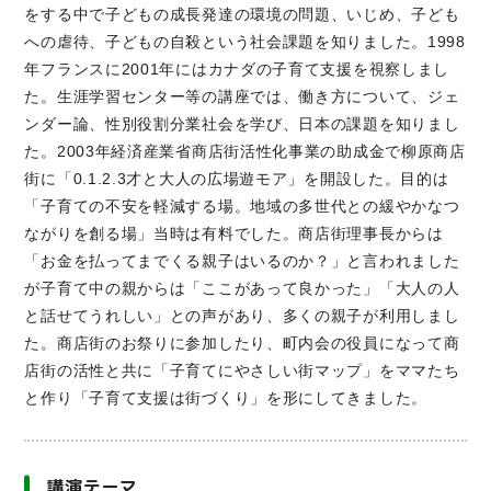
をする中で子どもの成長発達の環境の問題、いじめ、子ども
への虐待、子どもの自殺という社会課題を知りました。1998
年フランスに2001年にはカナダの子育て支援を視察しまし
た。生涯学習センター等の講座では、働き方について、ジェ
ンダー論、性別役割分業社会を学び、日本の課題を知りまし
た。2003年経済産業省商店街活性化事業の助成金で柳原商店
街に「0.1.2.3才と大人の広場遊モア」を開設した。目的は
「子育ての不安を軽減する場。地域の多世代との緩やかなつ
ながりを創る場」当時は有料でした。商店街理事長からは
「お金を払ってまでくる親子はいるのか？」と言われました
が子育て中の親からは「ここがあって良かった」「大人の人
と話せてうれしい」との声があり、多くの親子が利用しまし
た。商店街のお祭りに参加したり、町内会の役員になって商
店街の活性と共に「子育てにやさしい街マップ」をママたち
と作り「子育て支援は街づくり」を形にしてきました。
講演テーマ