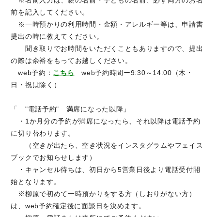
※名前入力は、親の名前・子どもの名前、必ず両方のお名
前を記入してください。
※一時預かりの利用時間・金額・アレルギー等は、申請書
提出の時に教えてください。
聞き取りでお時間をいただくこともありますので、提出
の際は余裕をもってお越しください。
web予約：
こちら
web予約時間ー9:30～14:00（木・
日・祝は除く）
「 "電話予約" 満席になった以降」
・1か月分の予約が満席になったら、それ以降は電話予約
に切り替わります。
（空きが出たら、空き状況をインスタグラムやフェイス
ブックでお知らせします）
・キャンセル待ちは、初日から5営業日後より電話受付開
始となります。
※柳原で初めて一時預かりをする方（しおりがない方）
は、web予約確定後に面談日を決めます。