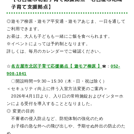
子育て支援拠点】
◎遊モア柳原・遊モア平安通・遊モアあじま、一日を通して
ご利用できます。
お昼は、大人も子どもも一緒にご飯を食べられます。
※イベントによっては予約制となります。
詳しくは、毎月のカレンダーでご確認ください。
☆
名古屋市北区子育て応援拠点【 遊モア柳原 】
☎：
052-
908-1841
〇開設時間ー9:30～15:30（木・日・祝は除く）
＜セキュリティ向上に伴う入室方法変更のご案内＞
2026年4月1日より、入り口の常時施錠およびインターホ
ンによる受付を導入することとなりました。
◎ 変更の目的
不審者の侵入防止など、防犯体制の強化のため
お子様の急な外への飛び出しや、予期せぬ外出の防止のた
め