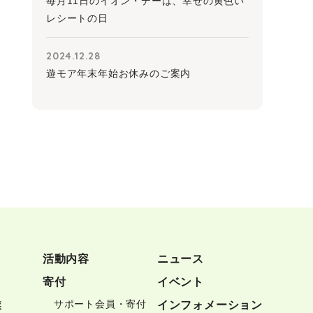
毎月11日のイオン・デーは、幸せの黄色い
レシートの日
2024.12.28
遊モア年末年始お休みのご案内
活動内容
ニュース
寄付
イベント
サポート会員・寄付
業
インフォメーション