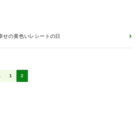
、幸せの黄色いレシートの日
へ
1
2