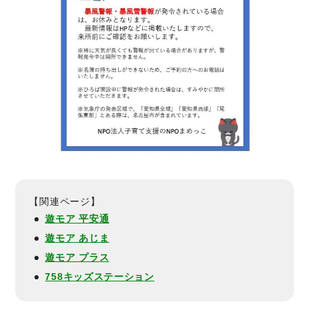
【関連ページ】
遊モア 平安通
遊モア あじま
遊モア プラス
758キッズステーション