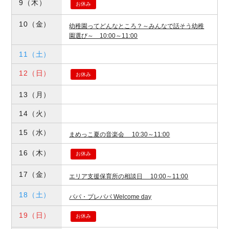
9
（木）
お休み
10
（金）
幼稚園ってどんなところ？～みんなで話そう幼稚
園選び～ 10:00～11:00
11
（土）
12
（日）
お休み
13
（月）
14
（火）
15
（水）
まめっこ夏の音楽会 10:30～11:00
16
（木）
お休み
17
（金）
エリア支援保育所の相談日 10:00～11:00
18
（土）
パパ・プレパパ Welcome day
19
（日）
お休み