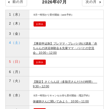
2026年07月
前の月
次の月
1
（水）
8月一時預かり受付開始（web予約）
2
（木）
お休み
3
（金）
4
（土）
【事前申込制】プレママ・プレパパ向け講座「赤
ちゃんの沐浴体験会＆先輩ママ・パパとの交流
会」10:00～12:00
5
（日）
お休み
6
（月）
7
（火）
【限定】さくらんぼ（多胎児さんだけの時間）
9:30～12:00
8
（水）
8月一時預かりキャンセル待ち受付開始（電話予約）
保健師さんに聞いてみよう 10:00～11:00